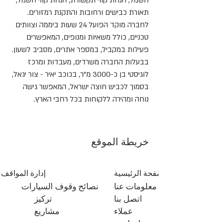
חשמל, הנחת קווי תקשורת, הנחת קווי חשמל,
תאורת כבישים ורחובות והתקנת רמזורים.
לחברה מוקד הפועל 24 שעות ביממה וצוותים
טכניים, כולל משאיות ומנופים, המאפשרים
פעילות במקביל, במספר אתרים, מסביב לשעון.
בבעלות החברה משרדים, מעבדות ומרכז
לוגיסטי בן כ-3000 מ"ר, בכוכב יאיר - צור יגאל,
בסמוך לכביש חוצה ישראל, המאפשר גישה
נוחה ומהירה ללקוחות בכל רחבי הארץ.
خريطة الموقع
الصفحة الرئيسية
إدارة المواقف
معلومات عنا
نصائح وقوف السيارات
اتصل بنا
تركيز
عملاء
مشاريع