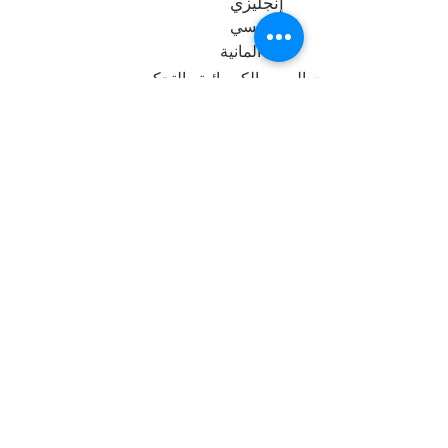
إنجليزي
فرنسي
ألمانية
إشارات المرور الكهربائية والتحكم
معدات وقوف السيارات
معدات وقوف السيارات
سيطره
اللافتات والاتجاه
إشارات المرور
السيطرة على الإشغال
مشاريع
المشاريع
פרויקטים
مراقبة دخول المشاة
استطلاعات حركة المرور
معدات
أنواع المسوحات
سيطره
التشاور
تذاكر