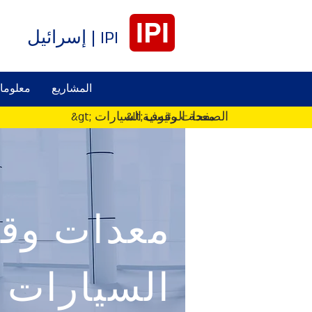
IPI
IPI | إسرائيل
المشاريع
معلوما
&lt;الصفحة الرئيسية
&gt; معدات وقوف السيارات
معدات وق
السيارات