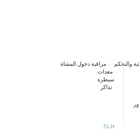
ية والتحكم
مراقبة دخول المشاة
معدات
سيطره
تذاكر
ور
T.L.H.