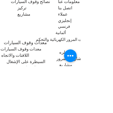
معلومات عنا
نصائح وقوف السيارات
اتصل بنا
تركيز
عملاء
مشاريع
إنجليزي
فرنسي
ألمانية
إشارات المرور الكهربائية والتحكم
معدات وقوف السيارات
معدات وقوف السيارات
سيطره
اللافتات والاتجاه
إشارات المرور
السيطرة على الإشغال
مشاريع
المشاريع
פרויקטים
مراقبة دخول المشاة
استطلاعات حركة المرور
معدات
أنواع المسوحات
سيطره
التشاور
تذاكر