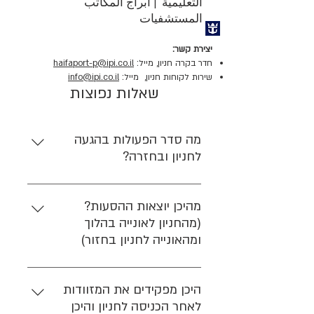
التعليمية | ابراج المكاتب
المستشفيات
יצירת קשר:
חדר בקרה חניון, מייל:
haifaport-p@ipi.co.il
שירות לקוחות חניון, מייל:
info@ipi.co.il
שאלות נפוצות
מה סדר הפעולות בהגעה
לחניון ובחזרה?
בהלוך - כניסה לחניון וחניה > הגעה לאוהל
מסירת מזוודות (האוהל מצוי בחניון) > עלייה
מהיכן יוצאות ההסעות?
על הסעה שתיקח אתכם לטרמינל הנוסעים
(מהחניון לאונייה בהלוך
בו תבצעו ביקורת גבולות > עלייה לאונייה.
ומהאונייה לחניון בחזור)
בחזור - ירידה מהאונייה > ביקורת גבולות
בהלוך - ההסעות יוצאות מאוהל מסירת
ואיסוף מזוודות (באזור טרמינל הנוסעים) >
המזוודות המצוי בחניון. בחזור - לאחר
היכן מפקידים את המזוודות
עלייה על ההסעה עם המזוודה ונסיעה חזרה
ביקורת הגבולות, ההסעות לוקחות את
לאחר הכניסה לחניון והיכן
לחניון > הגעה לרכב > יציאה מהחניון.