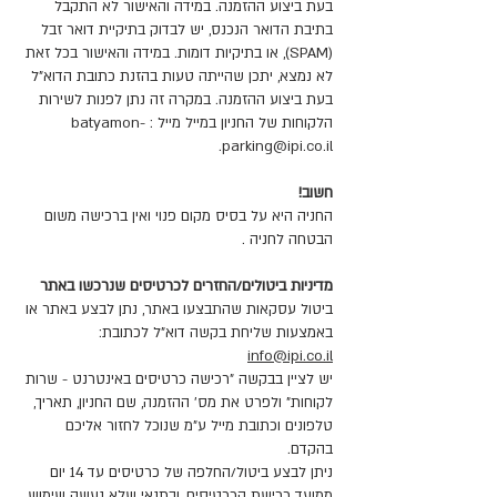
בעת ביצוע ההזמנה. במידה והאישור לא התקבל
בתיבת הדואר הנכנס, יש לבדוק בתיקיית דואר זבל
(SPAM), או בתיקיות דומות. במידה והאישור בכל זאת
לא נמצא, יתכן שהייתה טעות בהזנת כתובת הדוא"ל
בעת ביצוע ההזמנה. במקרה זה נתן לפנות לשירות
הלקוחות של החניון במייל מייל :
batyamon-
.
parking@ipi.co.il
חשוב!
החניה היא על בסיס מקום פנוי ואין ברכישה משום
הבטחה לחניה .
מדיניות ביטולים/החזרים לכרטיסים שנרכשו באתר
ביטול עסקאות שהתבצעו באתר, נתן לבצע באתר או
באמצעות שליחת בקשה דוא"ל לכתובת:
info@ipi.co.il
יש לציין בבקשה "רכישה כרטיסים באינטרנט - שרות
לקוחות" ולפרט את מס' ההזמנה, שם החניון, תאריך,
טלפונים וכתובת מייל ע"מ שנוכל לחזור אליכם
בהקדם.
ניתן לבצע ביטול/החלפה של כרטיסים עד 14 יום
ממועד רכישת הכרטיסים, ובתנאי שלא נעשה שימוש