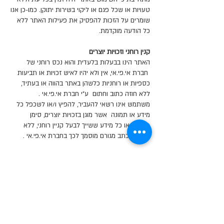
טעויות או שכל פגם או ליקוי בשירות יתוקן. כמו-כן אנו
שומרים על הזכות להפסיק את פעילות האתר ללא
כל הודעה מוקדמת.
קנין רוחני וזכויות יוצרים
האתר הינו בבעלות בלעדית והוא נכס רוחני של
חברת אי.פי.אי, אין ולא יהיו לאיש זכויות או תביעות
כספיות או רוחניות כלשהן באתר בהווה או בעתיד,
ללא חוזה כתוב וחתום ע"י חברת אי.פי.אי .
משתמש אינו רשאי להעביר, להפיץ ו/או לשכפל כל
מידע או תמונה אשר מוגן בזכויות יוצרים, סימן
מסחרי, או כל מידע ששייך לבעל קניין רוחני, ללא
אישור בכתב מגורם מוסמך לכך בחברת אי.פי.אי .
סמכות שיפוט
בכל מקרה של סכסוך או מחלוקת בין הצדדים
בהקשר לנושא התקנון לרבות תנאי השימוש בו וכל
הנובע מהם ו/או הכרוך בהם תהא סמכות שיפוט
ייחודית לבית המשפט המוסמך בתל אביב.
על תקנון זה ותנאיו יחולו דיני מדינת ישראל והם
יפורשו על פיהם בלבד.