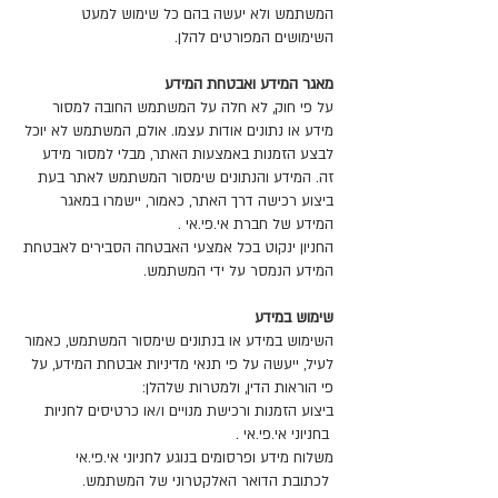
המשתמש ולא יעשה בהם כל שימוש למעט
השימושים המפורטים להלן.
מאגר המידע ואבטחת המידע
על פי חוק, לא חלה על המשתמש החובה למסור
מידע או נתונים אודות עצמו. אולם, המשתמש לא יוכל
לבצע הזמנות באמצעות האתר, מבלי למסור מידע
זה. המידע והנתונים שימסור המשתמש לאתר בעת
ביצוע רכישה דרך האתר, כאמור, יישמרו במאגר
המידע של חברת אי.פי.אי .
החניון ינקוט בכל אמצעי האבטחה הסבירים לאבטחת
המידע הנמסר על ידי המשתמש.
שימוש במידע
השימוש במידע או בנתונים שימסור המשתמש, כאמור
לעיל, ייעשה על פי תנאי מדיניות אבטחת המידע, על
פי הוראות הדין, ולמטרות שלהלן:
ביצוע הזמנות ורכישת מנויים ו/או כרטיסים לחניות
בחניוני אי.פי.אי .
משלוח מידע ופרסומים בנוגע לחניוני אי.פי.אי
לכתובת הדואר האלקטרוני של המשתמש.