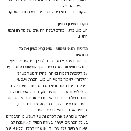
בכרטיסי החנייה.
הלקוח יחויב בדמי ביטול בסך של 5% מגובה העסקה.
​תקנון ומחירון החניון
השימוש בחניון מחייב קבלת התנאים של מחירון ותקנון
החניון.
מדיניות ותנאי שימוש - אנא קרא בעיון את כל
התנאים
השימוש באתר אינטרנט זה (להלן - "האתר"), כפוף
לתנאי השימוש המפורטים להלן. השימוש באתר מעיד
על הסכמת הלקוח באתר (להלן "המשתמש" או
"הלקוח") לאמור בתנאי השימוש. חברת אי.פי.אי
רשאית לשנות את תנאי השימוש באתר מעת לעת,
מבלי למסור על כך הודעה מוקדמת מראש, ותחילת
תוקפם של השינויים תהא עם פרסומם. תנאי השימוש
באתר מנוסחים בלשון זכר מטעמי נוחות בלבד,
ומופנים אל נשים ואל גברים כאחד.
האתר שומר על את הפרטיות של הגולשים, המבקרים
בו. כל הפרטים יישמרו בצורה חסויה ולא יועברו למי
שאינו מורשה לכך עפ"י דין או עפ"י התקנון ללא אישור