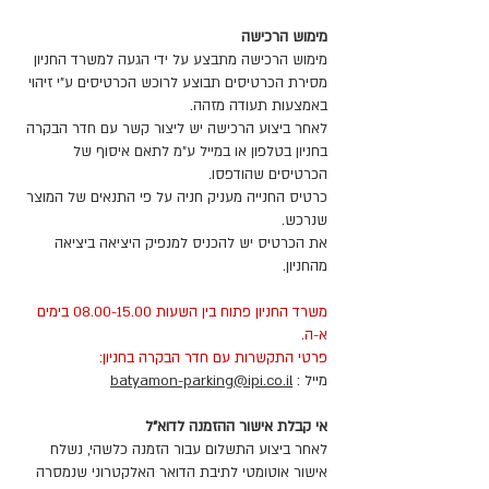
מימוש הרכישה
מימוש הרכישה מתבצע על ידי הגעה למשרד החניון
מסירת הכרטיסים תבוצע לרוכש הכרטיסים ע"י זיהוי
באמצעות תעודה מזהה.
לאחר ביצוע הרכישה יש ליצור קשר עם חדר הבקרה
בחניון בטלפון או במייל ע"מ לתאם איסוף של
הכרטיסים שהודפסו.
כרטיס החנייה מעניק חניה על פי התנאים של המוצר
שנרכש.
את הכרטיס יש להכניס למנפיק היציאה ביציאה
מהחניון.
משרד החניון פתוח בין השעות
08.00-15.00
בימים
א-ה.
פרטי התקשרות עם חדר הבקרה בחניון:
מייל :
batyamon-parking@ipi.co.il
אי קבלת אישור ההזמנה לדוא"ל
לאחר ביצוע התשלום עבור הזמנה כלשהי, נשלח
אישור אוטומטי לתיבת הדואר האלקטרוני שנמסרה