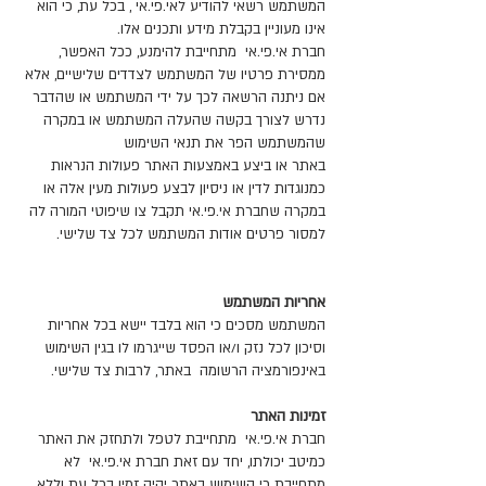
המשתמש רשאי להודיע לאי.פי.אי , בכל עת, כי הוא
אינו מעוניין בקבלת מידע ותכנים אלו.
חברת אי.פי.אי מתחייבת להימנע, ככל האפשר,
ממסירת פרטיו של המשתמש לצדדים שלישיים, אלא
אם ניתנה הרשאה לכך על ידי המשתמש או שהדבר
נדרש לצורך בקשה שהעלה המשתמש או במקרה
שהמשתמש הפר את תנאי השימוש
באתר או ביצע באמצעות האתר פעולות הנראות
כמנוגדות לדין או ניסיון לבצע פעולות מעין אלה או
במקרה שחברת אי.פי.אי תקבל צו שיפוטי המורה לה
למסור פרטים אודות המשתמש לכל צד שלישי.
אחריות המשתמש
המשתמש מסכים כי הוא בלבד יישא בכל אחריות
וסיכון לכל נזק ו/או הפסד שייגרמו לו בגין השימוש
באינפורמציה הרשומה באתר, לרבות צד שלישי.
זמינות האתר
חברת אי.פי.אי מתחייבת לטפל ולתחזק את האתר
כמיטב יכולתו, יחד עם זאת חברת אי.פי.אי לא
מתחייבת כי השימוש באתר יהיה זמין בכל עת וללא