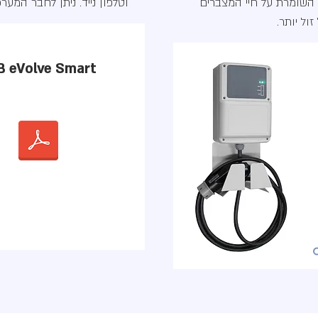
 השומרת על חיי המצברים
וטלפון נייד. ניתן לחבר המע
ל יותר.
 eVolve Smart